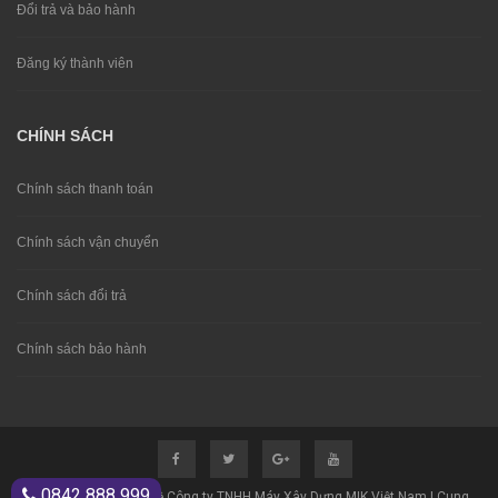
Đổi trả và bảo hành
Đăng ký thành viên
CHÍNH SÁCH
Chính sách thanh toán
Chính sách vận chuyển
Chính sách đổi trả
Chính sách bảo hành
0842 888 999
© Bản quyền thuộc về Công ty TNHH Máy Xây Dựng MIK Việt Nam | Cung