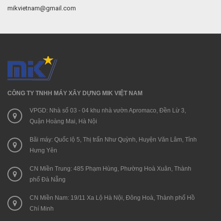
mikvietnam@gmail.com
CÔNG TY TNHH MÁY XÂY DỰNG MIK VIỆT NAM
VPGD: Nhà số 03 - 04 khu nhà vườn Apromaco, Đền Lừ 3,
Quận Hoàng Mai, Hà Nội
Bãi máy: Quốc lộ 5, Thị trấn Như Quỳnh, Huyện Văn Lâm, Tỉnh
Hưng Yên
CN Miền Trung: 485 Phạm Hùng, Phường Hoà Xuân, Thành
phố Đà Nẵng
CN Miền Nam: 19/11 Xa Lộ Hà Nội, Đông Hoà, Thành phố Hồ
Chí Minh