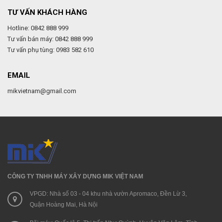
TƯ VẤN KHÁCH HÀNG
Hotline: 0842 888 999
Tư vấn bán máy: 0842 888 999
Tư vấn phụ tùng: 0983 582 610
EMAIL
mikvietnam@gmail.com
CÔNG TY TNHH MÁY XÂY DỰNG MIK VIỆT NAM
VPGD: Nhà số 03 - 04 khu nhà vườn Apromaco, Đền Lừ 3,
Quận Hoàng Mai, Hà Nội