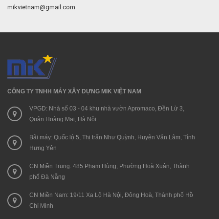
mikvietnam@gmail.com
CÔNG TY TNHH MÁY XÂY DỰNG MIK VIỆT NAM
VPGD: Nhà số 03 - 04 khu nhà vườn Apromaco, Đền Lừ 3,
Quận Hoàng Mai, Hà Nội
Bãi máy: Quốc lộ 5, Thị trấn Như Quỳnh, Huyện Văn Lâm, Tỉnh
Hưng Yên
CN Miền Trung: 485 Phạm Hùng, Phường Hoà Xuân, Thành
phố Đà Nẵng
CN Miền Nam: 19/11 Xa Lộ Hà Nội, Đông Hoà, Thành phố Hồ
Chí Minh