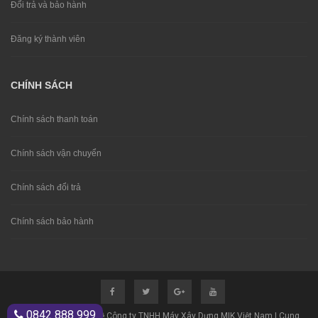
Đổi trả và bảo hành
Đăng ký thành viên
CHÍNH SÁCH
Chính sách thanh toán
Chính sách vận chuyển
Chính sách đổi trả
Chính sách bảo hành
0842 888 999
© Bản quyền thuộc về Công ty TNHH Máy Xây Dựng MIK Việt Nam | Cung