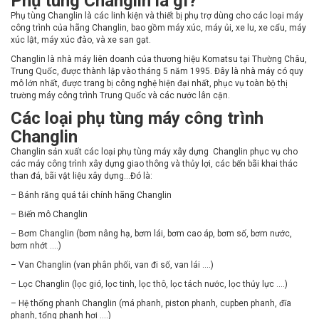
Phụ tùng Changlin là gì?
Phụ tùng Changlin là các linh kiện và thiết bị phụ trợ dùng cho các loại máy
công trình của hãng Changlin, bao gồm máy xúc, máy ủi, xe lu, xe cẩu, máy
xúc lật, máy xúc đào, và xe san gạt.
Changlin là nhà máy liên doanh của thương hiệu Komatsu tại Thường Châu,
Trung Quốc, được thành lập vào tháng 5 năm 1995. Đây là nhà máy có quy
mô lớn nhất, được trang bị công nghệ hiện đại nhất, phục vụ toàn bộ thị
trường máy công trình Trung Quốc và các nước lân cận.
Các loại phụ tùng máy công trình
Changlin
Changlin sản xuất các loại phụ tùng máy xây dựng Changlin phục vụ cho
các máy công trình xây dựng giao thông và thủy lợi, các bến bãi khai thác
than đá, bãi vật liệu xây dựng…Đó là:
– Bánh răng quá tải chính hãng Changlin
– Biến mô Changlin
– Bơm Changlin (bơm nâng hạ, bơm lái, bơm cao áp, bơm số, bơm nước,
bơm nhớt ….)
– Van Changlin (van phân phối, van đi số, van lái ….)
– Lọc Changlin (lọc gió, lọc tinh, lọc thô, lọc tách nước, lọc thủy lực ….)
– Hệ thống phanh Changlin (má phanh, piston phanh, cupben phanh, đĩa
phanh, tổng phanh hơi ….)