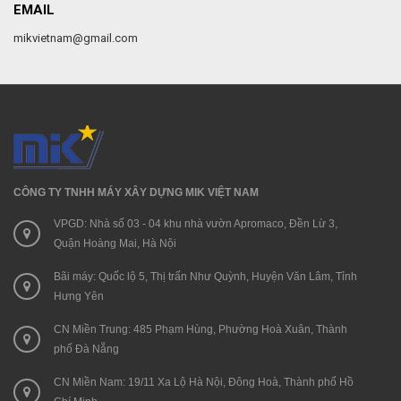
EMAIL
mikvietnam@gmail.com
CÔNG TY TNHH MÁY XÂY DỰNG MIK VIỆT NAM
VPGD: Nhà số 03 - 04 khu nhà vườn Apromaco, Đền Lừ 3,
Quận Hoàng Mai, Hà Nội
Bãi máy: Quốc lộ 5, Thị trấn Như Quỳnh, Huyện Văn Lâm, Tỉnh
Hưng Yên
CN Miền Trung: 485 Phạm Hùng, Phường Hoà Xuân, Thành
phố Đà Nẵng
CN Miền Nam: 19/11 Xa Lộ Hà Nội, Đông Hoà, Thành phố Hồ