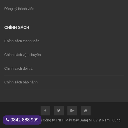
Đăng ký thành viên
CHÍNH SÁCH
Chính sách thanh toán
Chính sách vận chuyển
Chính sách đổi trả
Chính sách bảo hành
0842 888 999
© Bản quyền thuộc về Công ty TNHH Máy Xây Dựng MIK Việt Nam | Cung