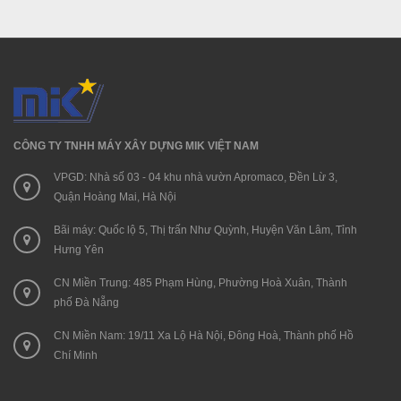
CÔNG TY TNHH MÁY XÂY DỰNG MIK VIỆT NAM
VPGD: Nhà số 03 - 04 khu nhà vườn Apromaco, Đền Lừ 3,
Quận Hoàng Mai, Hà Nội
Bãi máy: Quốc lộ 5, Thị trấn Như Quỳnh, Huyện Văn Lâm, Tỉnh
Hưng Yên
CN Miền Trung: 485 Phạm Hùng, Phường Hoà Xuân, Thành
phố Đà Nẵng
CN Miền Nam: 19/11 Xa Lộ Hà Nội, Đông Hoà, Thành phố Hồ
Chí Minh