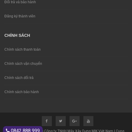
Đổi trả và bảo hành
Đăng ký thành viên
CHÍNH SÁCH
Chính sách thanh toán
Chính sách vận chuyển
Chính sách đổi trả
Chính sách bảo hành
0842 888 999
© Bản quyền thuộc về Công ty TNHH Máy Xây Dựng MIK Việt Nam | Cung