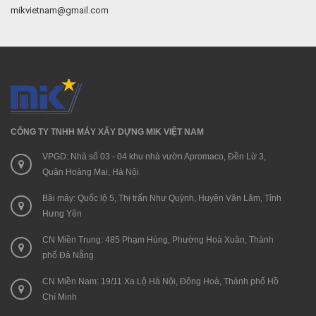
mikvietnam@gmail.com
CÔNG TY TNHH MÁY XÂY DỰNG MIK VIỆT NAM
VPGD: Nhà số 03 - 04 khu nhà vườn Apromaco, Đền Lừ 3,
Quận Hoàng Mai, Hà Nội
Bãi máy: Quốc lộ 5, Thị trấn Như Quỳnh, Huyện Văn Lâm, Tỉnh
Hưng Yên
CN Miền Trung: 485 Phạm Hùng, Phường Hoà Xuân, Thành
phố Đà Nẵng
CN Miền Nam: 19/11 Xa Lộ Hà Nội, Đông Hoà, Thành phố Hồ
Chí Minh