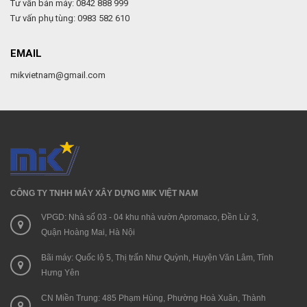
Tư vấn bán máy: 0842 888 999
Tư vấn phụ tùng: 0983 582 610
EMAIL
mikvietnam@gmail.com
CÔNG TY TNHH MÁY XÂY DỰNG MIK VIỆT NAM
VPGD: Nhà số 03 - 04 khu nhà vườn Apromaco, Đền Lừ 3,
Quận Hoàng Mai, Hà Nội
Bãi máy: Quốc lộ 5, Thị trấn Như Quỳnh, Huyện Văn Lâm, Tỉnh
Hưng Yên
CN Miền Trung: 485 Phạm Hùng, Phường Hoà Xuân, Thành