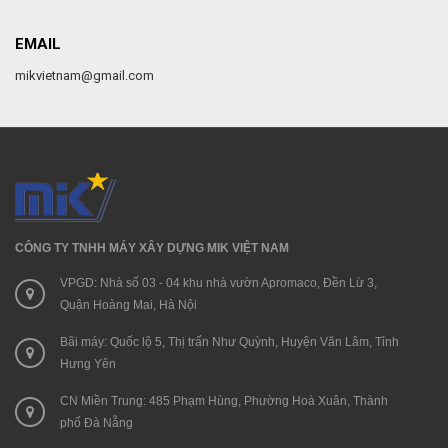
EMAIL
mikvietnam@gmail.com
CÔNG TY TNHH MÁY XÂY DỰNG MIK VIỆT NAM
VPGD: Nhà số 03 - 04 khu nhà vườn Apromaco, Đền Lừ 3,
Quận Hoàng Mai, Hà Nội
Bãi máy: Quốc lộ 5, Thị trấn Như Quỳnh, Huyện Văn Lâm, Tỉnh
Hưng Yên
CN Miền Trung: 485 Phạm Hùng, Phường Hoà Xuân, Thành
phố Đà Nẵng