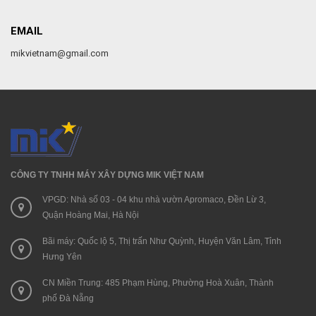
EMAIL
mikvietnam@gmail.com
CÔNG TY TNHH MÁY XÂY DỰNG MIK VIỆT NAM
VPGD: Nhà số 03 - 04 khu nhà vườn Apromaco, Đền Lừ 3,
Quận Hoàng Mai, Hà Nội
Bãi máy: Quốc lộ 5, Thị trấn Như Quỳnh, Huyện Văn Lâm, Tỉnh
Hưng Yên
CN Miền Trung: 485 Phạm Hùng, Phường Hoà Xuân, Thành
phố Đà Nẵng