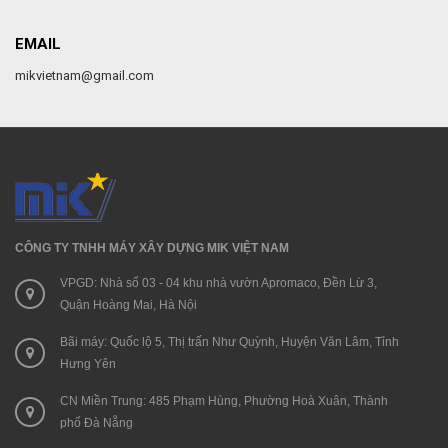
EMAIL
mikvietnam@gmail.com
CÔNG TY TNHH MÁY XÂY DỰNG MIK VIỆT NAM
VPGD: Nhà số 03 - 04 khu nhà vườn Apromaco, Đền Lừ 3,
Quận Hoàng Mai, Hà Nội
Bãi máy: Quốc lộ 5, Thị trấn Như Quỳnh, Huyện Văn Lâm, Tỉnh
Hưng Yên
CN Miền Trung: 485 Phạm Hùng, Phường Hoà Xuân, Thành
phố Đà Nẵng