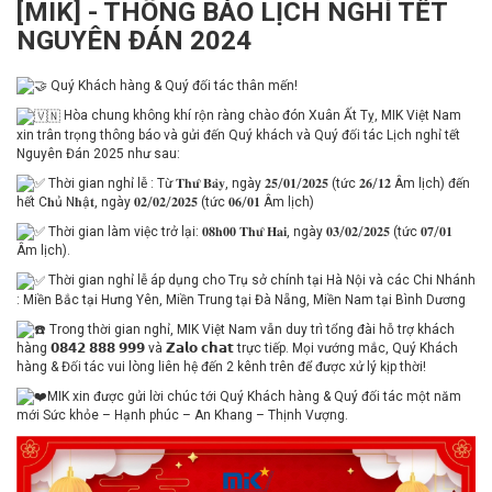
[MIK] - THÔNG BÁO LỊCH NGHỈ TẾT
NGUYÊN ĐÁN 2024
Quý Khách hàng & Quý đối tác thân mến!
Hòa chung không khí rộn ràng chào đón Xuân Ất Tỵ, MIK Việt Nam
xin trân trọng thông báo và gửi đến Quý khách và Quý đối tác Lịch nghỉ tết
Nguyên Đán 2025 như sau:
Thời gian nghỉ lễ : Từ 𝐓𝐡𝐮̛́ 𝐁𝐚̉𝐲, ngày 𝟐𝟓/𝟎𝟏/𝟐𝟎𝟐𝟓 (tức 𝟐𝟔/𝟏𝟐 Âm lịch) đến
hết C𝐡ủ N𝐡ậ𝐭, ngày 𝟎𝟐/𝟎𝟐/𝟐𝟎𝟐𝟓 (tức 𝟎𝟔/𝟎𝟏 Âm lịch)
Thời gian làm việc trở lại: 𝟎𝟖𝐡𝟎𝟎 𝐓𝐡𝐮̛́ 𝐇𝐚𝐢, ngày 𝟎𝟑/𝟎𝟐/𝟐𝟎𝟐𝟓 (tức 𝟎𝟕/𝟎𝟏
Âm lịch).
Thời gian nghỉ lễ áp dụng cho Trụ sở chính tại Hà Nội và các Chi Nhánh
: Miền Bắc tại Hưng Yên, Miền Trung tại Đà Nẵng, Miền Nam tại Bình Dương
Trong thời gian nghỉ, MIK Việt Nam vẫn duy trì tổng đài hỗ trợ khách
hàng 𝟬𝟴𝟰𝟮 𝟴𝟴𝟴 𝟵𝟵𝟵 và 𝗭𝗮𝗹𝗼 𝗰𝗵𝗮𝘁 trực tiếp. Mọi vướng mắc, Quý Khách
hàng & Đối tác vui lòng liên hệ đến 2 kênh trên để được xử lý kịp thời!
MIK xin được gửi lời chúc tới Quý Khách hàng & Quý đối tác một năm
mới Sức khỏe – Hạnh phúc – An Khang – Thịnh Vượng.