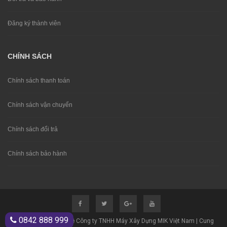
Đăng ký thành viên
CHÍNH SÁCH
Chính sách thanh toán
Chính sách vận chuyển
Chính sách đổi trả
Chính sách bảo hành
0842 888 999
© Bản quyền thuộc về Công ty TNHH Máy Xây Dựng MIK Việt Nam | Cung