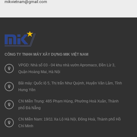
mikvietnam@gmail.com
CÔNG TY TNHH MÁY XÂY DỰNG MIK VIỆT NAM
VPGD: Nhà số 03 - 04 khu nhà vườn Apromaco, Đền Lừ 3,
Quận Hoàng Mai, Hà Nội
Bãi máy: Quốc lộ 5, Thị trấn Như Quỳnh, Huyện Văn Lâm, Tỉnh
Hưng Yên
CN Miền Trung: 485 Phạm Hùng, Phường Hoà Xuân, Thành
phố Đà Nẵng
CN Miền Nam: 19/11 Xa Lộ Hà Nội, Đông Hoà, Thành phố Hồ
Chí Minh