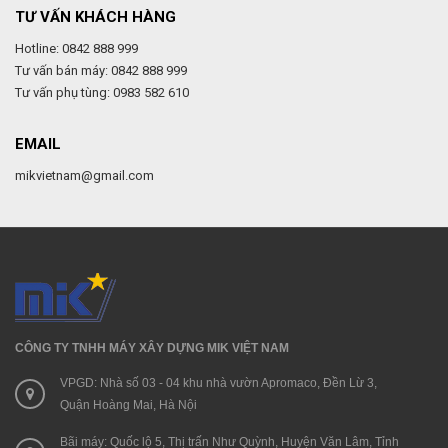
TƯ VẤN KHÁCH HÀNG
Hotline: 0842 888 999
Tư vấn bán máy: 0842 888 999
Tư vấn phụ tùng: 0983 582 610
EMAIL
mikvietnam@gmail.com
CÔNG TY TNHH MÁY XÂY DỰNG MIK VIỆT NAM
VPGD: Nhà số 03 - 04 khu nhà vườn Apromaco, Đền Lừ 3,
Quận Hoàng Mai, Hà Nội
Bãi máy: Quốc lộ 5, Thị trấn Như Quỳnh, Huyện Văn Lâm, Tỉnh