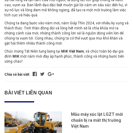
cao, vươn xa. Ban lãnh đạo đặc biệt muốn gửi lời cảm ơn sâu sắc đến họ, vì
sự nỗ lực và lòng đam mê không ngừng, đã tạo ra một môi trường làm việc
tích cực và hiệu quả.
Chúng ta đang bước vào năm mới, năm Giáp Thìn 2024, với nhiều kỳ vọng và
thách thức. Tinh thần đồng đội và lòng hết mình sẽ là chìa khóa mở ra
những cánh cửa mới, những thành công lớn sẽ là nguồn động viên lớn để
chúng ta vươn tới. Cùng nhau, chúng ta có thể vượt qua mọi khó khăn và
gặt hái thêm nhiều thành công mới.
Chúc mừng Tất Niên tưng bừng tại
MIK Việt Nam
, và chúc toàn bộ đại gia
đình
MIK
một năm mới đầy ắp hạnh phúc, thành công và những bước tiến
vững chắc!
Chia sẻ bài viết:
BÀI VIẾT LIÊN QUAN
Mẫu máy xúc lật LGZT mới
chuẩn bị ra mắt thị trường
Việt Nam