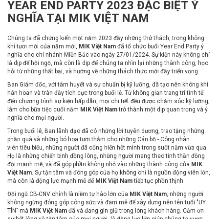
YEAR END PARTY 2023 ĐẶC BIỆT Ý
NGHĨA TẠI MIK VIỆT NAM
Chúng ta đã chứng kiến một năm 2023 đầy những thử thách, trong không
khí tươi mới của năm mới,
MIK Việt Nam
đã tổ chức buổi Year End Party ý
nghĩa cho chi nhánh Miền Bắc vào ngày 27/01/2024. Sự kiện này không chỉ
là dịp để hội ngộ, mà còn là dịp để chúng ta nhìn lại những thành công, học
hỏi từ những thất bại, và hướng về những thách thức mới đầy triển vọng.
Ban Giám đốc, với tâm huyết và sự chuẩn bị kỹ lưỡng, đã tạo nên không khí
hân hoan và tràn đầy tích cực trong buổi lễ. Từ không gian trang trí tinh tế
đến chương trình sự kiện hấp dẫn, mọi chi tiết đều được chăm sóc kỹ lưỡng,
làm cho bữa tiệc cuối năm
MIK Việt Nam
trở thành một dịp quan trọng và ý
nghĩa cho mọi người.
Trong buổi lễ, Ban lãnh đạo đã có những lời tuyên dương, trao tặng những
phần quà và
những bó hoa tươi thắm cho những Cán bộ - Công nhân
viên tiêu biểu, những người đã cống hiến hết mình trong suốt năm vừa qua.
Họ là những chiến binh đồng lòng, những người mang theo tinh thần đồng
đội mạnh mẽ, và đã góp phần không nhỏ vào những thành công của
MIK
Việt Nam
. Sự tận tâm và đóng góp của họ không chỉ là nguồn động viên lớn,
mà còn là động lực mạnh mẽ để
MIK Việt Nam
tiếp tục phồn thịnh.
Đội ngũ CB-CNV chính là niềm tự hào lớn của
MIK Việt Nam
, những người
không ngừng đóng góp công sức và đam mê để xây dựng nên tên tuổi "UY
TÍN" mà
MIK Việt Nam
đã và đang gìn giữ trong lòng khách hàng. Cảm ơn
sự hết lòng và tận tâm của mọi người, là động lực lớn giúp chúng ta vươn