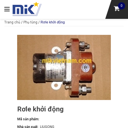
0
Trang chủ
/
Phụ tùng
/
Rơle khởi động
Rơle khởi động
Mã sản phẩm:
Nhà sản xuất:
LIUGONG