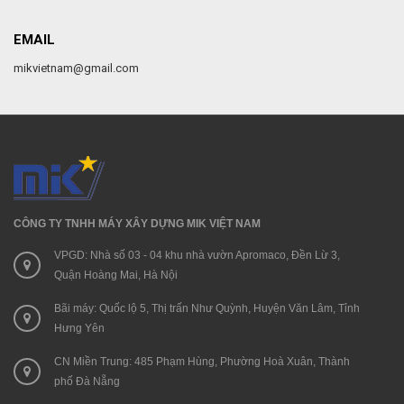
EMAIL
mikvietnam@gmail.com
CÔNG TY TNHH MÁY XÂY DỰNG MIK VIỆT NAM
VPGD: Nhà số 03 - 04 khu nhà vườn Apromaco, Đền Lừ 3,
Quận Hoàng Mai, Hà Nội
Bãi máy: Quốc lộ 5, Thị trấn Như Quỳnh, Huyện Văn Lâm, Tỉnh
Hưng Yên
CN Miền Trung: 485 Phạm Hùng, Phường Hoà Xuân, Thành
phố Đà Nẵng