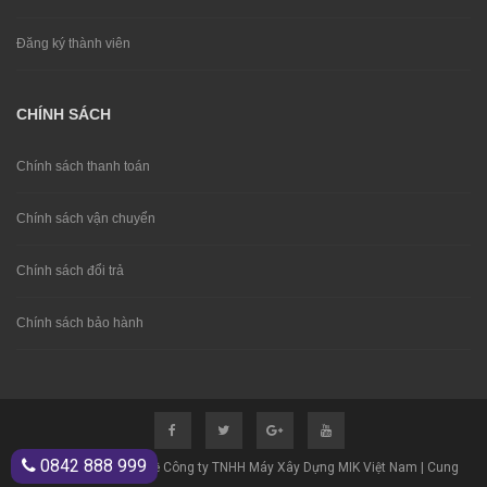
Đăng ký thành viên
CHÍNH SÁCH
Chính sách thanh toán
Chính sách vận chuyển
Chính sách đổi trả
Chính sách bảo hành
0842 888 999
© Bản quyền thuộc về Công ty TNHH Máy Xây Dựng MIK Việt Nam | Cung