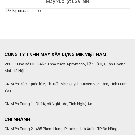
Máy xúc lật LG918N
Liên hệ: 0842 888 999
CÔNG TY TNHH MÁY XÂY DỰNG MIK VIỆT NAM
VPGD : Nhà số 03 - 04 khu nhà vườn Apromaco, Đền Lừ 3, Quận Hoàng
Mai, Hà Nội
CN Miền Bắc : Quốc lộ 5, Thị trấn Như Quỳnh, Huyện Văn Lâm, Tỉnh Hưng
Yên
CN Miền Trung 1 : QL1A, xã Nghi Lộc, Tỉnh Nghệ An
CHI NHÁNH
CN Miền Trung 2 : 485 Phạm Hùng, Phường Hoà Xuân, TP Đà Nẵng