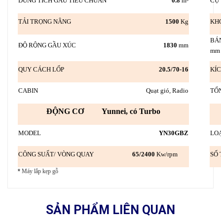
DUNG TÍCH GẦU TIÊU CHUẨN
0.8
m³
CỰ 
TẢI TRỌNG NÂNG
1500
Kg
KH
B
ĐỘ RỘNG GẦU XÚC
1830
mm
mm
QUY CÁCH LỐP
20.5/70-16
K
CABIN
Quạt gió, Radio
TỔ
ĐỘNG CƠ Yunnei, có Turbo
MODEL
YN30GBZ
LO
CÔNG SUẤT/ VÒNG QUAY
65
/2400
Kw/rpm
SỐ
*
Máy lắp kẹp gỗ
SẢN PHẨM LIÊN QUAN