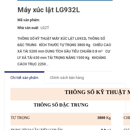
Máy xúc lật LG932L
Mã sản phẩm:
Nhà sản xuất:
LGZT
THÔNG SỐ KỸ THUẬT MÁY XÚC LẬT LG932L THÔNG SỐ
ĐẶC TRƯNG KÍCH THƯỚC TỰ TRỌNG 3800 Kg CHIỀU CAO
XẢ TẢI 3200 mm DUNG TÍCH GẦU TIÊU CHUẨN 0.8 m³ CỰ
LY XẢ TẢI 630 mm TẢI TRỌNG NÂNG 1500 Kg KHOẢNG
CÁCH TRỤC 2250...
Chi tiết sản phẩm
Chính sách bán hàng
THÔNG SỐ KỸ THUẬT 
THÔNG SỐ ĐẶC TRƯNG
TỰ TRỌNG
3800
Kg
CHI