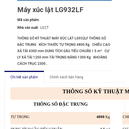
Máy xúc lật LG932LF
Mã sản phẩm:
Nhà sản xuất:
LGZT
THÔNG SỐ KỸ THUẬT MÁY XÚC LẬT LG932LF THÔNG SỐ
ĐẶC TRƯNG KÍCH THƯỚC TỰ TRỌNG 4800 Kg CHIỀU CAO
XẢ TẢI 4300 mm DUNG TÍCH GẦU TIÊU CHUẨN 1.5 m³ CỰ
LY XẢ TẢI 1250 mm TẢI TRỌNG NÂNG 1300 Kg KHOẢNG
CÁCH TRỤC 2300...
Chi tiết sản phẩm
Chính sách bán hàng
THÔNG SỐ KỸ THUẬT M
THÔNG SỐ ĐẶC TRƯNG
TỰ TRỌNG
4800
Kg
CHI