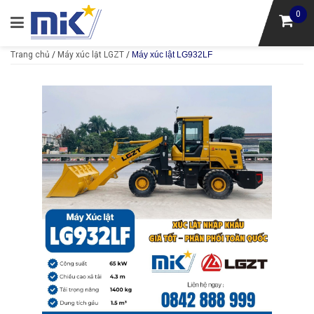
0
Trang chủ
/
Máy xúc lật LGZT
/
Máy xúc lật LG932LF