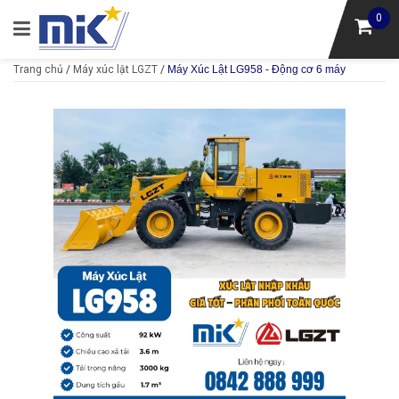
0
Trang chủ
/
Máy xúc lật LGZT
/
Máy Xúc Lật LG958 - Động cơ 6 máy