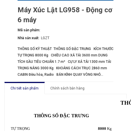
Máy Xúc Lật LG958 - Động cơ
6 máy
Mã sản phẩm:
Nhà sản xuất:
LGZT
THÔNG SỐ KỸ THUẬT THÔNG SỐ ĐẶC TRƯNG KÍCH THƯỚC
TỰ TRỌNG 8000 Kg CHIỀU CAO XẢ TẢI 3600 mm DUNG
TÍCH GẦU TIÊU CHUẨN 1.7 m³ CỰ LY XẢ TẢI 1300 mm TẢI
TRỌNG NÂNG 3000 Kg KHOẢNG CÁCH TRỤC 2860 mm
CABIN Điều hòa, Radio BÁN KÍNH QUAY VÒNG NHỎ...
Chi tiết sản phẩm
Chính sách bán hàng
TH
THÔNG SỐ ĐẶC TRƯNG
TỰ TRỌNG
8000
Kg