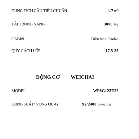
DUNG TÍCH GẦU TIÊU CHUẨN
1.7
m³
TẢI TRỌNG NÂNG
3000
Kg
CABIN
Điều hòa, Radio
QUY CÁCH LỐP
17.5-25
ĐỘNG CƠ WEICHAI
MODEL
WP6G125E22
CÔNG SUẤT/ VÒNG QUAY
92
/2400
Kw/rpm