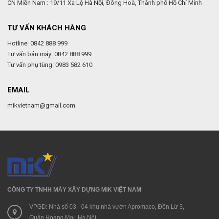
CN Miền Nam : 19/11 Xa Lộ Hà Nội, Đông Hoà, Thành phố Hồ Chí Minh
TƯ VẤN KHÁCH HÀNG
Hotline: 0842 888 999
Tư vấn bán máy: 0842 888 999
Tư vấn phụ tùng: 0983 582 610
EMAIL
mikvietnam@gmail.com
CÔNG TY TNHH MÁY XÂY DỰNG MIK VIỆT NAM
VPGD: Nhà số 03 - 04 khu nhà vườn Apromaco, Đền Lừ 3,
Quận Hoàng Mai, Hà Nội