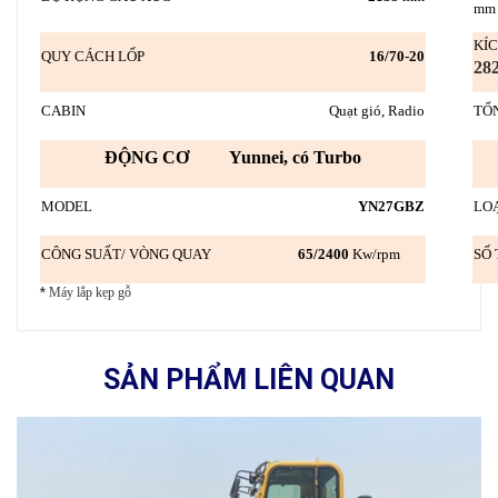
mm
K
QUY CÁCH LỐP
16/70-20
28
CABIN
Quạt gió, Radio
TỔ
ĐỘNG CƠ Yunnei, có Turbo
MODEL
YN27GBZ
LO
CÔNG SUẤT/ VÒNG QUAY
65
/2400
Kw/rpm
SỐ
*
Máy lắp kẹp gỗ
SẢN PHẨM LIÊN QUAN