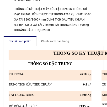
Nhà sản xuất:
LGZT
THÔNG SỐ KỸ THUẬT MÁY XÚC LẬT LG932N THÔNG SỐ
ĐẶC TRƯNG KÍCH THƯỚC TỰ TRỌNG 4710 Kg CHIỀU CAO
XẢ TẢI 3200/3000* mm DUNG TÍCH GẦU TIÊU CHUẨN
0.8 m³ CỰ LY XẢ TẢI 710 mm TẢI TRỌNG NÂNG 1400 Kg
KHOẢNG CÁCH TRỤC 2300...
Chi tiết sản phẩm
Chính sách bán hàng
THÔNG SỐ KỸ THUẬT 
THÔNG SỐ ĐẶC TRƯNG
TỰ TRỌNG
4710
Kg
CHI
DUNG TÍCH GẦU TIÊU CHUẨN
0.8
m³
CỰ 
TẢI TRỌNG NÂNG
1400
Kg
KH
B
ĐỘ RỘNG GẦU XÚC
2135
mm