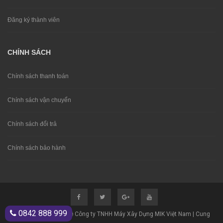
Đăng ký thành viên
CHÍNH SÁCH
Chính sách thanh toán
Chính sách vận chuyển
Chính sách đổi trả
Chính sách bảo hành
0842 888 999
© Bản quyền thuộc về Công ty TNHH Máy Xây Dựng MIK Việt Nam | Cung