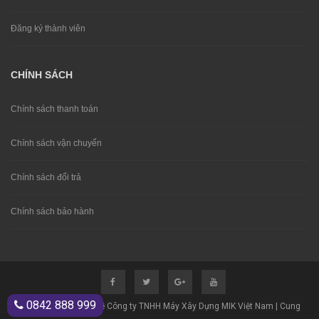
Đăng ký thành viên
CHÍNH SÁCH
Chính sách thanh toán
Chính sách vận chuyển
Chính sách đổi trả
Chính sách bảo hành
0842 888 999
© Bản quyền thuộc về Công ty TNHH Máy Xây Dựng MIK Việt Nam | Cung