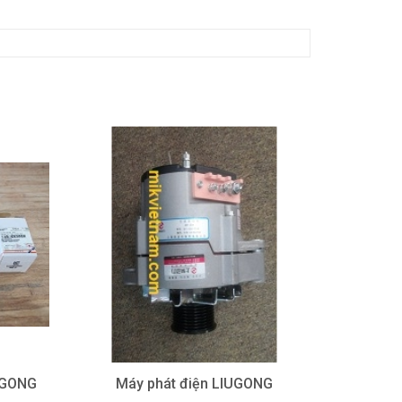
IUGONG
Máy phát điện LIUGONG
Đồng h