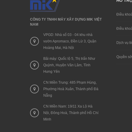
HỖ TR
Điều khoa
CÔNG TY TNHH MÁY XÂY DỰNG MIK VIỆT
NAM
Điều khoa
VPGD: Nhà số 03 - 04 khu nhà
vườn Apromaco, Đền Lừ 3, Quận
Dịch vụ ti
Hoàng Mai, Hà Nội
Quyền sở h
Bãi máy: Quốc lộ 5, Thị trấn Như
Quỳnh, Huyện Văn Lâm, Tỉnh
Hưng Yên
CN Miền Trung: 485 Phạm Hùng,
Phường Hoà Xuân, Thành phố Đà
Nẵng
CN Miền Nam: 19/11 Xa Lộ Hà
Nội, Đông Hoà, Thành phố Hồ Chí
Minh