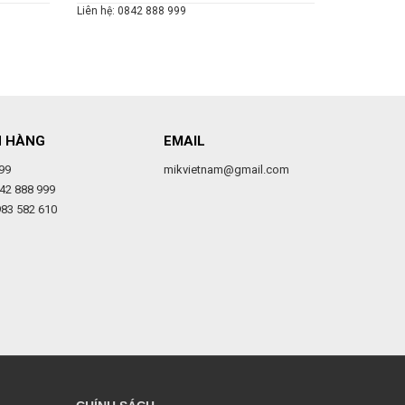
Liên hệ: 0842 888 999
Liên hệ: 084
H HÀNG
EMAIL
99
mikvietnam@gmail.com
42 888 999
983 582 610