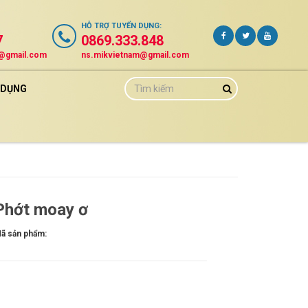
HỖ TRỢ
TUYỂN DỤNG
:
7
0869.333.848
m@gmail.com
ns.mikvietnam@gmail.com
 DỤNG
Phớt moay ơ
ã sản phẩm: