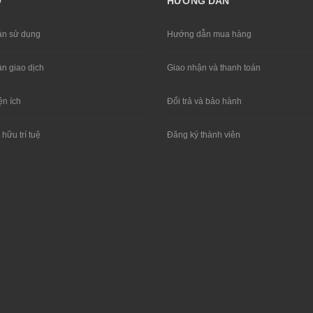
Ợ
HƯỚNG DẪN
̉n sử dụng
Hướng dẫn mua hàng
̉n giao dịch
Giao nhận và thanh toán
ện ích
Đổi trả và bảo hành
ữu trí tuệ
Đăng ký thành viên