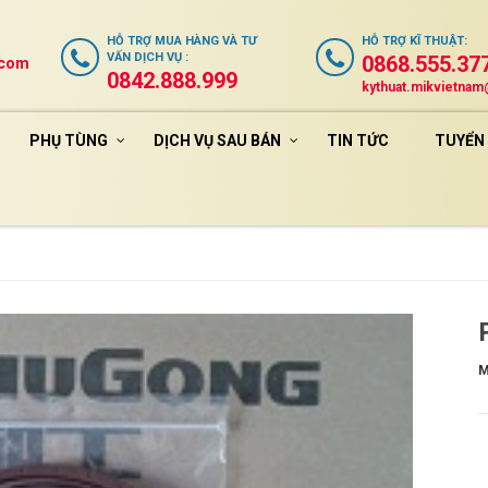
HỖ TRỢ
MUA HÀNG VÀ TƯ
HỖ TRỢ
KĨ THUẬT
:
VẤN DỊCH VỤ
:
0868.555.37
.com
0842.888.999
kythuat.mikvietna
PHỤ TÙNG
DỊCH VỤ SAU BÁN
TIN TỨC
TUYỂN
M