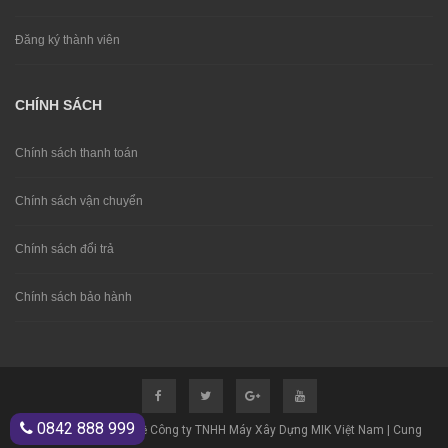
Đăng ký thành viên
CHÍNH SÁCH
Chính sách thanh toán
Chính sách vận chuyển
Chính sách đổi trả
Chính sách bảo hành
0842 888 999
© Bản quyền thuộc về Công ty TNHH Máy Xây Dựng MIK Việt Nam | Cung