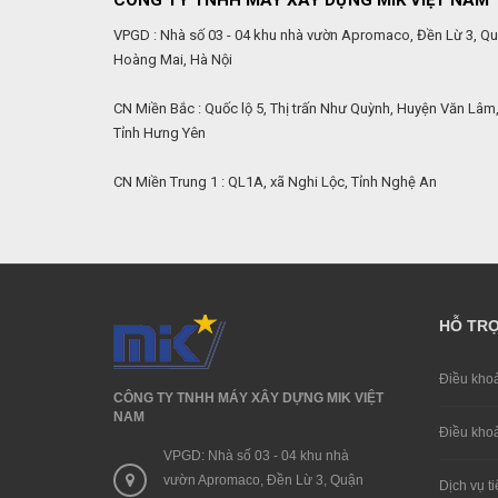
CÔNG TY TNHH MÁY XÂY DỰNG MIK VIỆT NAM
VPGD : Nhà số 03 - 04 khu nhà vườn Apromaco, Đền Lừ 3, Q
Hoàng Mai, Hà Nội
CN Miền Bắc : Quốc lộ 5, Thị trấn Như Quỳnh, Huyện Văn Lâm
Tỉnh Hưng Yên
CN Miền Trung 1 : QL1A, xã Nghi Lộc, Tỉnh Nghệ An
HỖ TR
Điều khoa
CÔNG TY TNHH MÁY XÂY DỰNG MIK VIỆT
NAM
Điều khoa
VPGD: Nhà số 03 - 04 khu nhà
vườn Apromaco, Đền Lừ 3, Quận
Dịch vụ ti