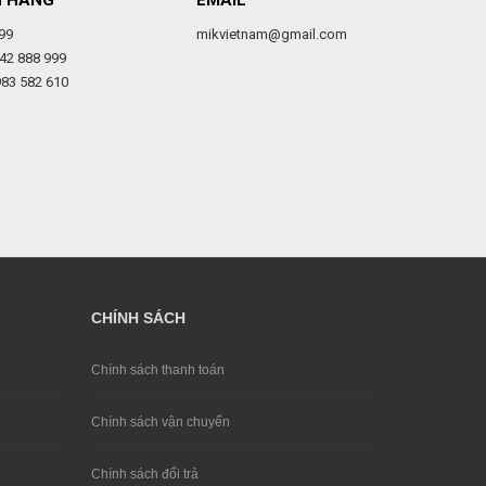
H HÀNG
EMAIL
99
mikvietnam@gmail.com
42 888 999
983 582 610
CHÍNH SÁCH
Chính sách thanh toán
Chính sách vận chuyển
Chính sách đổi trả