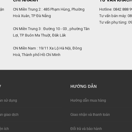
CHI NHÁNH
TƯ VẤN KHÁC
uận
CN Miền Trung 2 : 485 Phạm Hùng, Phường
Hotline: 0842 888 9
Hoà Xuân, TP Đà Nẵng
Tư vấn bán máy: 08
Tư vấn phụ tùng: 0
,
CN Miền Trung 3 : Đường 10 - 03 , phường Tân
Lợi, TP. Buôn Ma Thuột, Đăk Lăk
CN Miền Nam : 19/11 Xa Lộ Hà Nội, Đông
Hoà, Thành phố Hồ Chí Minh
Ợ
HƯỚNG DẪN
̉n sử dụng
Hướng dẫn mua hàng
̉n giao dịch
Giao nhận và thanh toán
ện ích
Đổi trả và bảo hành