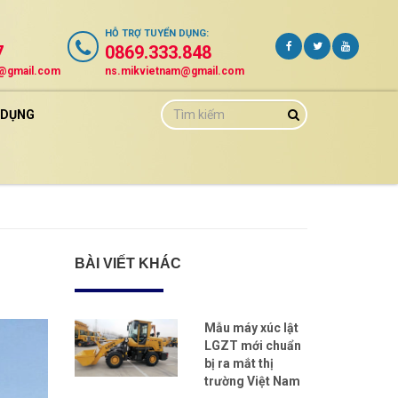
HỖ TRỢ
TUYỂN DỤNG
:
7
0869.333.848
m@gmail.com
ns.mikvietnam@gmail.com
 DỤNG
BÀI VIẾT KHÁC
Mẫu máy xúc lật
LGZT mới chuẩn
bị ra mắt thị
trường Việt Nam