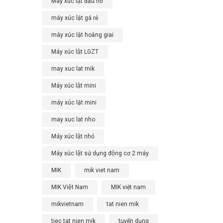
Máy xúc lật đầu nổ
máy xúc lật gá rẻ
máy xúc lật hoằng giai
Máy xúc lật LGZT
may xuc lat mik
Máy xúc lật mini
máy xúc lật mini
may xuc lat nho
Máy xúc lật nhỏ
Máy xúc lật sử dụng động cơ 2 máy
MIK
mik viet nam
MIK Việt Nam
MIK việt nam
mikvietnam
tat nien mik
tiec tat nien mik
tuyển dụng