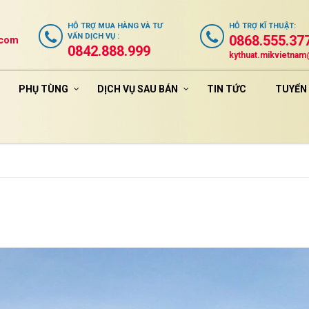
HỖ TRỢ
MUA HÀNG VÀ TƯ
HỖ TRỢ
KĨ THUẬT
:
VẤN DỊCH VỤ
:
0868.555.37
.com
0842.888.999
kythuat.mikvietna
PHỤ TÙNG
DỊCH VỤ SAU BÁN
TIN TỨC
TUYỂN