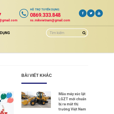
HỖ TRỢ
TUYỂN DỤNG
:
7
0869.333.848
m@gmail.com
ns.mikvietnam@gmail.com
 DỤNG
BÀI VIẾT KHÁC
Mẫu máy xúc lật
LGZT mới chuẩn
bị ra mắt thị
trường Việt Nam