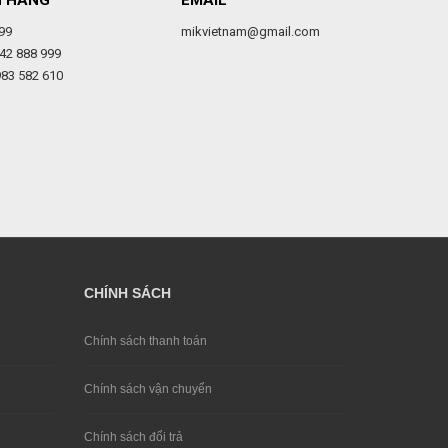
H HÀNG
EMAIL
99
mikvietnam@gmail.com
42 888 999
983 582 610
CHÍNH SÁCH
Chính sách thanh toán
Chính sách vận chuyển
Chính sách đổi trả