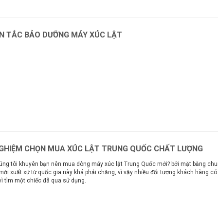
N TẮC BẢO DƯỠNG MÁY XÚC LẬT
m
NGHIỆM CHỌN MUA XÚC LẬT TRUNG QUỐC CHẤT LƯỢNG
úng tôi khuyên bạn nên mua dòng máy xúc lật Trung Quốc mới? bởi mặt bằng chu
ới xuất xứ từ quốc gia này khá phải chăng, vì vậy nhiều đối tượng khách hàng c
vì tìm một chiếc đã qua sử dụng.
m