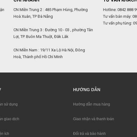
CHI NHÁNH
TƯ VẤN KHÁC
uận
CN Miền Trung 2 : 485 Phạm Hùng, Phường
Hotline: 0842 888 9
Hoà Xuân, TP Đà Nẵng
Tư vấn bán máy: 08
Tư vấn phụ tùng: 0
,
CN Miền Trung 3 : Đường 10 - 03 , phường Tân
Lợi, TP. Buôn Ma Thuột, Đăk Lăk
CN Miền Nam : 19/11 Xa Lộ Hà Nội, Đông
Hoà, Thành phố Hồ Chí Minh
Ợ
HƯỚNG DẪN
̉n sử dụng
Hướng dẫn mua hàng
̉n giao dịch
Giao nhận và thanh toán
ện ích
Đổi trả và bảo hành