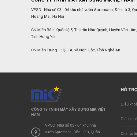
CÔNG TY TNHH MÁY XÂY DỰNG MIK VIỆT NAM
VPGD : Nhà số 03 - 04 khu nhà vườn Apromaco, Đền Lừ 3, Q
Hoàng Mai, Hà Nội
CN Miền Bắc : Quốc lộ 5, Thị trấn Như Quỳnh, Huyện Văn Lâm
Tỉnh Hưng Yên
CN Miền Trung 1 : QL1A, xã Nghi Lộc, Tỉnh Nghệ An
HỖ TR
Điều khoa
CÔNG TY TNHH MÁY XÂY DỰNG MIK VIỆT
NAM
Điều khoa
VPGD: Nhà số 03 - 04 khu nhà
vườn Apromaco, Đền Lừ 3, Quận
Dịch vụ ti