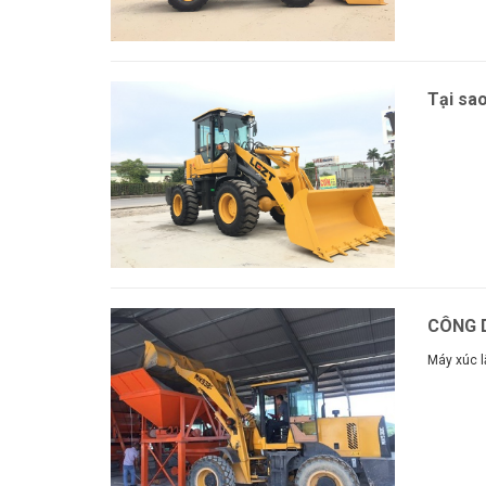
Tại sa
Xem thê
CÔNG D
Máy xúc l
Xem thê