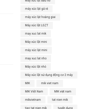
Máy xúc lật đầu nổ
máy xúc lật gá rẻ
máy xúc lật hoằng giai
Máy xúc lật LGZT
may xuc lat mik
Máy xúc lật mini
máy xúc lật mini
may xuc lat nho
Máy xúc lật nhỏ
Máy xúc lật sử dụng động cơ 2 máy
MIK
mik viet nam
MIK Việt Nam
MIK việt nam
mikvietnam
tat nien mik
tiec tat nien mik
tuyển dụng