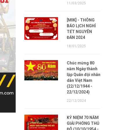
11/03/2025
[MIK] - THÔNG
BÁO LỊCH NGHỈ
TẾT NGUYÊN
ĐÁN 2024
18/01/2025
Chúc mừng 80
năm Ngày thành
lập Quân đội nhân
dân Việt Nam
(22/12/1944 -
22/12/2024)
22/12/2024
KỶ NIỆM 70 NĂM
GIẢI PHÓNG THỦ
ĐÔ (10/10/1954 -