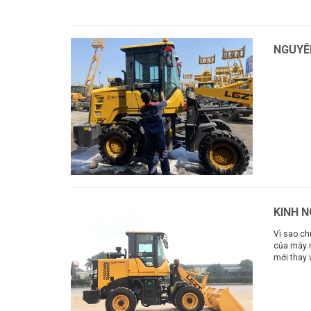
Xem thêm
NGUYÊ
Xem thê
KINH 
Vì sao ch
của máy m
mới thay 
Xem thê