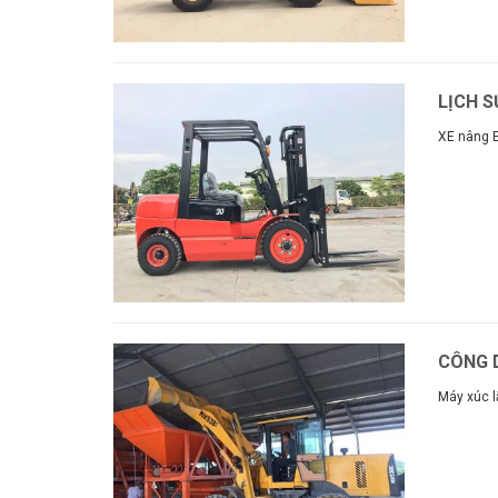
LỊCH 
XE nâng 
Xem thê
CÔNG D
Máy xúc l
Xem thê