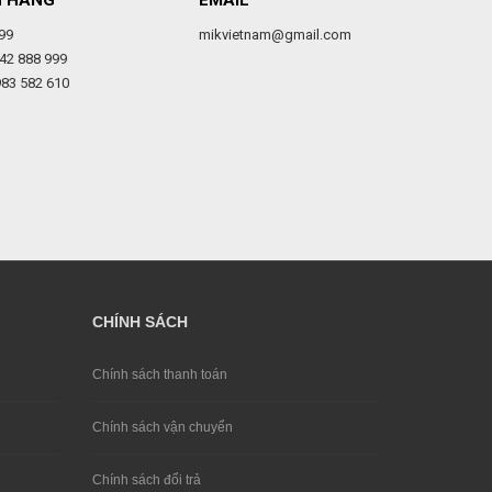
H HÀNG
EMAIL
99
mikvietnam@gmail.com
42 888 999
983 582 610
CHÍNH SÁCH
Chính sách thanh toán
Chính sách vận chuyển
Chính sách đổi trả