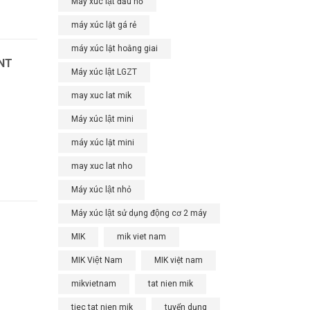
Máy xúc lật đầu nổ
máy xúc lật gá rẻ
máy xúc lật hoằng giai
ENT
Máy xúc lật LGZT
may xuc lat mik
Máy xúc lật mini
máy xúc lật mini
may xuc lat nho
Máy xúc lật nhỏ
Máy xúc lật sử dụng động cơ 2 máy
MIK
mik viet nam
MIK Việt Nam
MIK việt nam
mikvietnam
tat nien mik
tiec tat nien mik
tuyển dụng