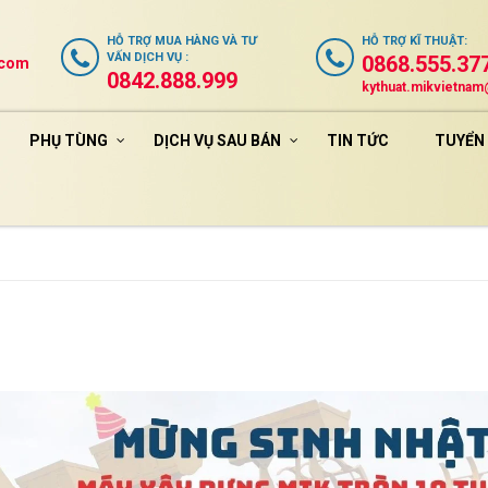
HỖ TRỢ
MUA HÀNG VÀ TƯ
HỖ TRỢ
KĨ THUẬT
:
VẤN DỊCH VỤ
:
0868.555.37
.com
0842.888.999
kythuat.mikvietna
PHỤ TÙNG
DỊCH VỤ SAU BÁN
TIN TỨC
TUYỂN