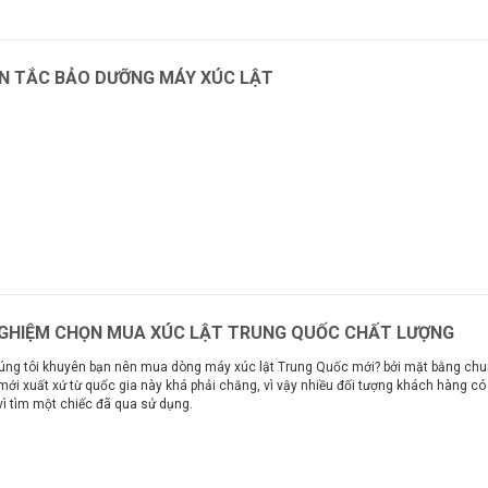
N TẮC BẢO DƯỠNG MÁY XÚC LẬT
m
NGHIỆM CHỌN MUA XÚC LẬT TRUNG QUỐC CHẤT LƯỢNG
úng tôi khuyên bạn nên mua dòng máy xúc lật Trung Quốc mới? bởi mặt bằng chu
ới xuất xứ từ quốc gia này khá phải chăng, vì vậy nhiều đối tượng khách hàng c
vì tìm một chiếc đã qua sử dụng.
m