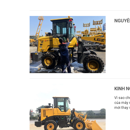
Xem thêm
NGUYÊ
Xem thê
KINH 
Vì sao ch
của máy m
mới thay 
Xem thê