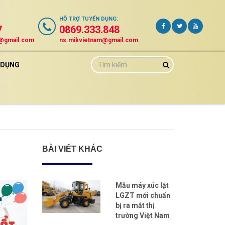
HỖ TRỢ
TUYỂN DỤNG
:
7
0869.333.848
m@gmail.com
ns.mikvietnam@gmail.com
 DỤNG
BÀI VIẾT KHÁC
Mẫu máy xúc lật
LGZT mới chuẩn
bị ra mắt thị
trường Việt Nam