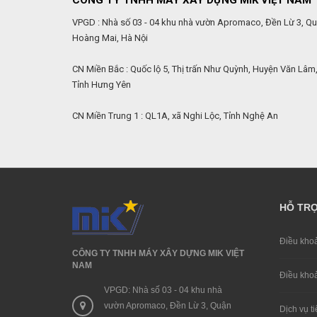
CÔNG TY TNHH MÁY XÂY DỰNG MIK VIỆT NAM
VPGD : Nhà số 03 - 04 khu nhà vườn Apromaco, Đền Lừ 3, Q
Hoàng Mai, Hà Nội
CN Miền Bắc : Quốc lộ 5, Thị trấn Như Quỳnh, Huyện Văn Lâm
Tỉnh Hưng Yên
CN Miền Trung 1 : QL1A, xã Nghi Lộc, Tỉnh Nghệ An
HỖ TR
Điều khoa
CÔNG TY TNHH MÁY XÂY DỰNG MIK VIỆT
NAM
Điều khoa
VPGD: Nhà số 03 - 04 khu nhà
vườn Apromaco, Đền Lừ 3, Quận
Dịch vụ ti