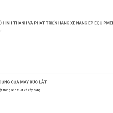
SỬ HÌNH THÀNH VÀ PHÁT TRIỂN HÃNG XE NÂNG EP EQUIPM
EP
m
ỤNG CỦA MÁY XÚC LẬT
ật trong sản xuất và xây dựng
m