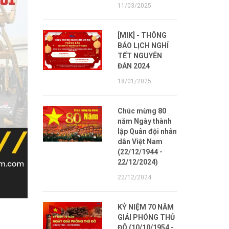
11/03/2025
[MIK] - THÔNG
BÁO LỊCH NGHỈ
TẾT NGUYÊN
ĐÁN 2024
18/01/2025
Chúc mừng 80
năm Ngày thành
lập Quân đội nhân
dân Việt Nam
(22/12/1944 -
22/12/2024)
22/12/2024
KỶ NIỆM 70 NĂM
GIẢI PHÓNG THỦ
ĐÔ (10/10/1954 -