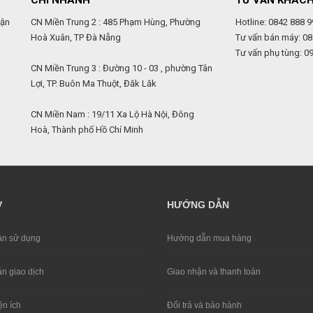
CHI NHÁNH
TƯ VẤN KHÁC
uận
CN Miền Trung 2 : 485 Phạm Hùng, Phường
Hotline: 0842 888 9
Hoà Xuân, TP Đà Nẵng
Tư vấn bán máy: 08
Tư vấn phụ tùng: 0
,
CN Miền Trung 3 : Đường 10 - 03 , phường Tân
Lợi, TP. Buôn Ma Thuột, Đăk Lăk
CN Miền Nam : 19/11 Xa Lộ Hà Nội, Đông
Hoà, Thành phố Hồ Chí Minh
Ợ
HƯỚNG DẪN
̉n sử dụng
Hướng dẫn mua hàng
̉n giao dịch
Giao nhận và thanh toán
ện ích
Đổi trả và bảo hành