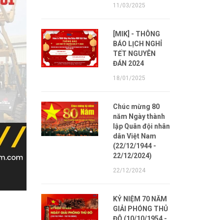
11/03/2025
[MIK] - THÔNG
BÁO LỊCH NGHỈ
TẾT NGUYÊN
ĐÁN 2024
18/01/2025
Chúc mừng 80
năm Ngày thành
lập Quân đội nhân
dân Việt Nam
(22/12/1944 -
22/12/2024)
22/12/2024
KỶ NIỆM 70 NĂM
GIẢI PHÓNG THỦ
ĐÔ (10/10/1954 -