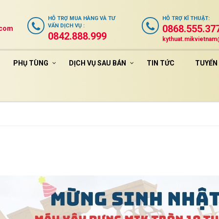
HỖ TRỢ
MUA HÀNG VÀ TƯ
HỖ TRỢ
KĨ THUẬT
:
VẤN DỊCH VỤ
:
0868.555.37
.com
0842.888.999
kythuat.mikvietna
PHỤ TÙNG
DỊCH VỤ SAU BÁN
TIN TỨC
TUYỂN