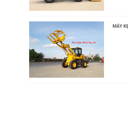
MÁY K
Xem thê