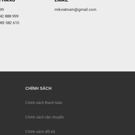
H HÀNG
EMAIL
99
mikvietnam@gmail.com
42 888 999
983 582 610
CHÍNH SÁCH
Chính sách thanh toán
Chính sách vận chuyển
Chính sách đổi trả