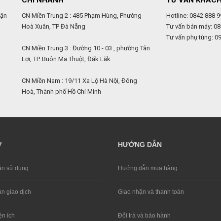
CHI NHÁNH
TƯ VẤN KHÁC
uận
CN Miền Trung 2 : 485 Phạm Hùng, Phường
Hotline: 0842 888 9
Hoà Xuân, TP Đà Nẵng
Tư vấn bán máy: 08
Tư vấn phụ tùng: 0
,
CN Miền Trung 3 : Đường 10 - 03 , phường Tân
Lợi, TP. Buôn Ma Thuột, Đăk Lăk
CN Miền Nam : 19/11 Xa Lộ Hà Nội, Đông
Hoà, Thành phố Hồ Chí Minh
Ợ
HƯỚNG DẪN
̉n sử dụng
Hướng dẫn mua hàng
̉n giao dịch
Giao nhận và thanh toán
ện ích
Đổi trả và bảo hành