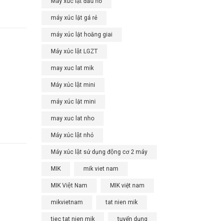
Máy xúc lật đầu nổ
máy xúc lật gá rẻ
máy xúc lật hoằng giai
Máy xúc lật LGZT
may xuc lat mik
Máy xúc lật mini
máy xúc lật mini
may xuc lat nho
Máy xúc lật nhỏ
Máy xúc lật sử dụng động cơ 2 máy
MIK
mik viet nam
MIK Việt Nam
MIK việt nam
mikvietnam
tat nien mik
tiec tat nien mik
tuyển dụng