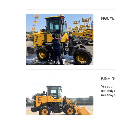
Xem thêm
NGUYÊ
Xem thê
KINH 
Vì sao ch
của máy m
mới thay 
Xem thê