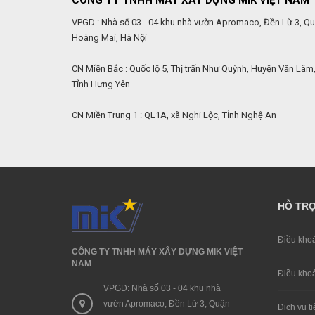
CÔNG TY TNHH MÁY XÂY DỰNG MIK VIỆT NAM
VPGD : Nhà số 03 - 04 khu nhà vườn Apromaco, Đền Lừ 3, Q
Hoàng Mai, Hà Nội
CN Miền Bắc : Quốc lộ 5, Thị trấn Như Quỳnh, Huyện Văn Lâm
Tỉnh Hưng Yên
CN Miền Trung 1 : QL1A, xã Nghi Lộc, Tỉnh Nghệ An
HỖ TR
Điều khoa
CÔNG TY TNHH MÁY XÂY DỰNG MIK VIỆT
NAM
Điều khoa
VPGD: Nhà số 03 - 04 khu nhà
vườn Apromaco, Đền Lừ 3, Quận
Dịch vụ ti