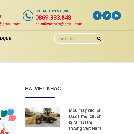
HỖ TRỢ
TUYỂN DỤNG
:
7
0869.333.848
m@gmail.com
ns.mikvietnam@gmail.com
 DỤNG
BÀI VIẾT KHÁC
Mẫu máy xúc lật
LGZT mới chuẩn
bị ra mắt thị
trường Việt Nam