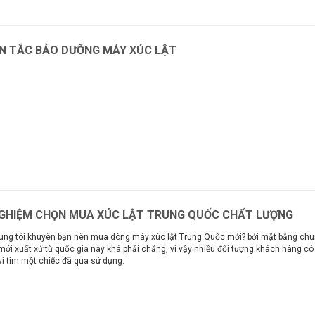
N TẮC BẢO DƯỠNG MÁY XÚC LẬT
m
NGHIỆM CHỌN MUA XÚC LẬT TRUNG QUỐC CHẤT LƯỢNG
úng tôi khuyên bạn nên mua dòng máy xúc lật Trung Quốc mới? bởi mặt bằng chu
ới xuất xứ từ quốc gia này khá phải chăng, vì vậy nhiều đối tượng khách hàng c
vì tìm một chiếc đã qua sử dụng.
m