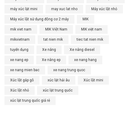
máy xúc lật mini
may xuc lat nho
Máy xúc lật nhỏ
Máy xúc lật sử dụng động cơ 2 máy
MIK
mik viet nam
MIK Việt Nam
MIK việt nam
mikvietnam
tat nien mik
tiec tat nien mik
tuyển dụng
Xe nâng
Xe nâng diesel
xe nang ep
Xe nâng ep
xe nang hang
xe nang mien bac
xe nang trung quoc
Xúc lật gắp gỗ
xúc lật hải âu
Xúc lật mini
Xúc lật nhỏ
xúc lật trung quốc
xúc lật trung quốc giá rẻ