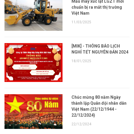
Mẫu máy xúc lật LGZT mới
chuẩn bị ra mắt thị trường
Việt Nam
11/03/2025
[MIK] - THÔNG BÁO LỊCH
NGHỈ TẾT NGUYÊN ĐÁN 2024
18/01/2025
Chúc mừng 80 năm Ngày
thành lập Quân đội nhân dân
Việt Nam (22/12/1944 -
22/12/2024)
22/12/2024