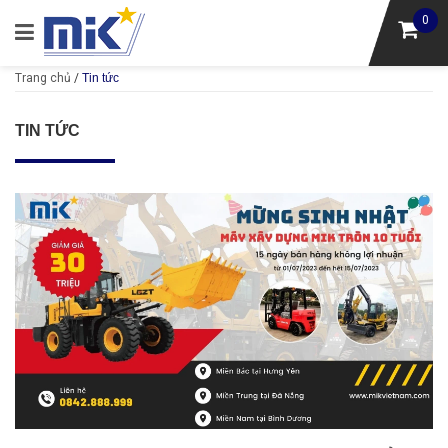
0
Trang chủ
/
Tin tức
TIN TỨC