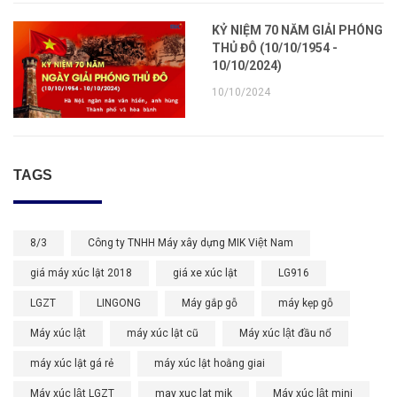
KỶ NIỆM 70 NĂM GIẢI PHÓNG
THỦ ĐÔ (10/10/1954 -
10/10/2024)
10/10/2024
TAGS
8/3
Công ty TNHH Máy xây dựng MIK Việt Nam
giá máy xúc lật 2018
giá xe xúc lật
LG916
LGZT
LINGONG
Máy gắp gỗ
máy kẹp gỗ
Máy xúc lật
máy xúc lật cũ
Máy xúc lật đầu nổ
máy xúc lật gá rẻ
máy xúc lật hoằng giai
Máy xúc lật LGZT
may xuc lat mik
Máy xúc lật mini