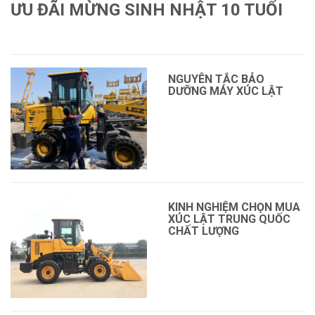
ƯU ĐÃI MỪNG SINH NHẬT 10 TUỔI
Xem thêm
NGUYÊN TẮC BẢO
DƯỠNG MÁY XÚC LẬT
KINH NGHIỆM CHỌN MUA
XÚC LẬT TRUNG QUỐC
CHẤT LƯỢNG