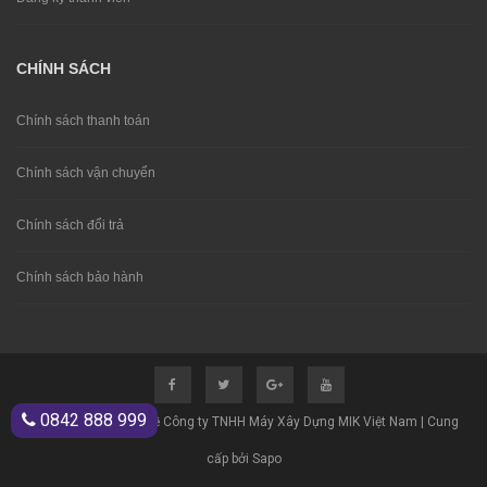
CHÍNH SÁCH
Chính sách thanh toán
Chính sách vận chuyển
Chính sách đổi trả
Chính sách bảo hành
0842 888 999
© Bản quyền thuộc về Công ty TNHH Máy Xây Dựng MIK Việt Nam | Cung
cấp bởi Sapo