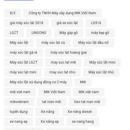
8/3
Công ty TNHH Máy xây dựng MIK Việt Nam
giá máy xúc lật 2018
giá xe xúc lật
LG916
LGZT
LINGONG
Máy gắp gỗ
máy kẹp gỗ
Máy xúc lật
máy xúc lật cũ
Máy xúc lật đầu nổ
máy xúc lật gá rẻ
máy xúc lật hoằng giai
Máy xúc lật LGZT
may xuc lat mik
Máy xúc lật mini
máy xúc lật mini
may xuc lat nho
Máy xúc lật nhỏ
Máy xúc lật sử dụng động cơ 2 máy
MIK
mik viet nam
MIK Việt Nam
MIK việt nam
mikvietnam
tat nien mik
tiec tat nien mik
tuyển dụng
Xe nâng
Xe nâng diesel
xe nang ep
Xe nâng ep
xe nang hang