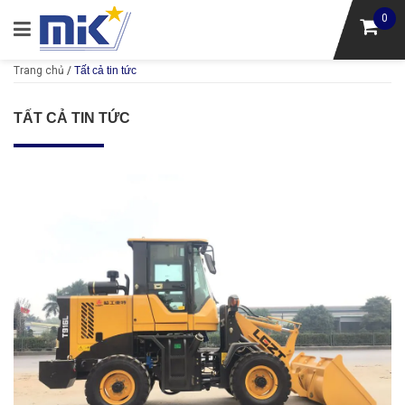
0
Trang chủ
/
Tất cả tin tức
TẤT CẢ TIN TỨC