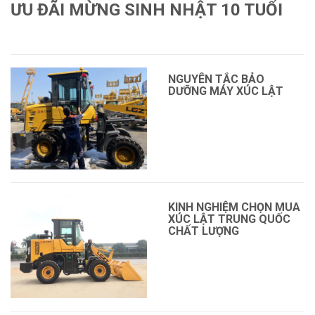
ƯU ĐÃI MỪNG SINH NHẬT 10 TUỔI
Xem thêm
NGUYÊN TẮC BẢO
DƯỠNG MÁY XÚC LẬT
KINH NGHIỆM CHỌN MUA
XÚC LẬT TRUNG QUỐC
CHẤT LƯỢNG