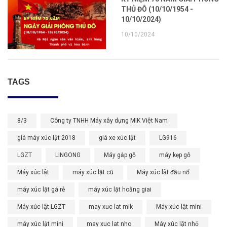
THỦ ĐÔ (10/10/1954 -
10/10/2024)
10/10/2024
TAGS
8/3
Công ty TNHH Máy xây dựng MIK Việt Nam
giá máy xúc lật 2018
giá xe xúc lật
LG916
LGZT
LINGONG
Máy gắp gỗ
máy kẹp gỗ
Máy xúc lật
máy xúc lật cũ
Máy xúc lật đầu nổ
máy xúc lật gá rẻ
máy xúc lật hoằng giai
Máy xúc lật LGZT
may xuc lat mik
Máy xúc lật mini
máy xúc lật mini
may xuc lat nho
Máy xúc lật nhỏ