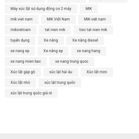
Máy xúc lật sử dụng động cơ 2 máy
MIK
mik viet nam
MIK Việt Nam
MIK việt nam
mikvietnam
tat nien mik
tiec tat nien mik
tuyển dụng
Xe nâng
Xe nâng diesel
xe nang ep
Xe nâng ep
xe nang hang
xe nang mien bac
xe nang trung quoc
Xúc lật gắp gỗ
xúc lật hải âu
Xúc lật mini
Xúc lật nhỏ
xúc lật trung quốc
xúc lật trung quốc giá rẻ