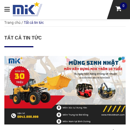
0
Trang chủ
/
Tất cả tin tức
TẤT CẢ TIN TỨC