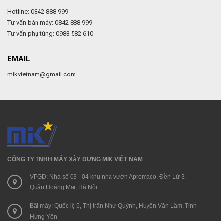
Hotline: 0842 888 999
Tư vấn bán máy: 0842 888 999
Tư vấn phụ tùng: 0983 582 610
EMAIL
mikvietnam@gmail.com
CÔNG TY TNHH MÁY XÂY DỰNG MIK VIỆT NAM
VPGD: Nhà số 03 - 04 khu nhà vườn Apromaco, Đền Lừ 3,
Quận Hoàng Mai, Hà Nội
Bãi máy: Quốc lộ 5, Thị trấn Như Quỳnh, Huyện Văn Lâm, Tỉnh
Hưng Yên