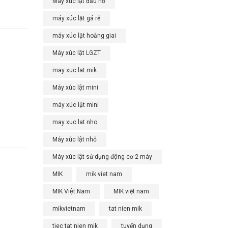
Máy xúc lật đầu nổ
máy xúc lật gá rẻ
máy xúc lật hoằng giai
Máy xúc lật LGZT
may xuc lat mik
Máy xúc lật mini
máy xúc lật mini
may xuc lat nho
Máy xúc lật nhỏ
Máy xúc lật sử dụng động cơ 2 máy
MIK
mik viet nam
MIK Việt Nam
MIK việt nam
mikvietnam
tat nien mik
tiec tat nien mik
tuyển dụng