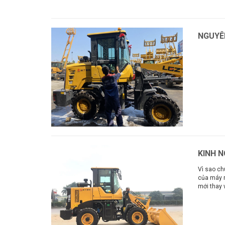
Xem thêm
NGUYÊ
Xem thê
KINH 
Vì sao ch
của máy m
mới thay 
Xem thê