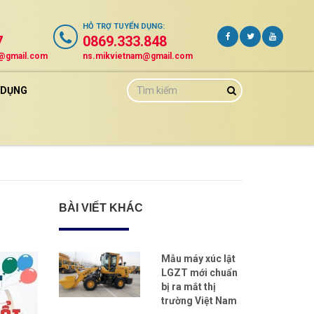
HỖ TRỢ
TUYỂN DỤNG
:
7
0869.333.848
m@gmail.com
ns.mikvietnam@gmail.com
 DỤNG
BÀI VIẾT KHÁC
Mẫu máy xúc lật
LGZT mới chuẩn
bị ra mắt thị
trường Việt Nam