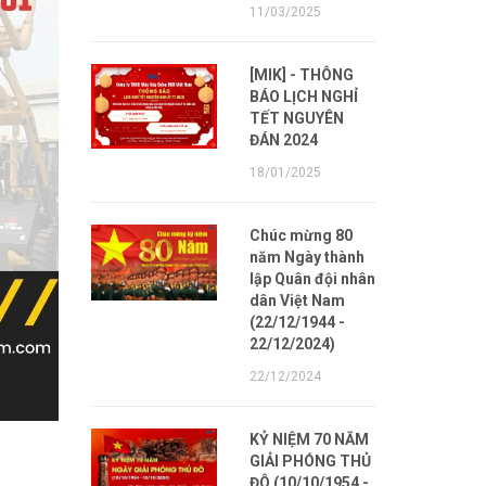
11/03/2025
[MIK] - THÔNG
BÁO LỊCH NGHỈ
TẾT NGUYÊN
ĐÁN 2024
18/01/2025
Chúc mừng 80
năm Ngày thành
lập Quân đội nhân
dân Việt Nam
(22/12/1944 -
22/12/2024)
22/12/2024
KỶ NIỆM 70 NĂM
GIẢI PHÓNG THỦ
ĐÔ (10/10/1954 -