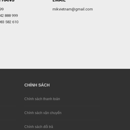
H HÀNG
EMAIL
99
mikvietnam@gmail.com
42 888 999
983 582 610
CHÍNH SÁCH
Chính sách thanh toán
Chính sách vận chuyển
Chính sách đổi trả