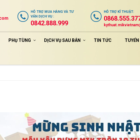
HỖ TRỢ
MUA HÀNG VÀ TƯ
HỖ TRỢ
KĨ THUẬT
:
VẤN DỊCH VỤ
:
0868.555.37
.com
0842.888.999
kythuat.mikvietna
PHỤ TÙNG
DỊCH VỤ SAU BÁN
TIN TỨC
TUYỂN