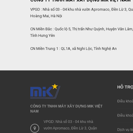
CÔNG TY TNHH MÁY XÂY DỰNG MIK VIỆT NAM
VPGD : Nhà số 03 - 04 khu nhà vườn Apromaco, Đền Lừ 3, Q
Hoàng Mai, Hà Nội
CN Miền Bắc : Quốc lộ 5, Thị trấn Như Quỳnh, Huyện Văn Lâm
Tỉnh Hưng Yên
CN Miền Trung 1 : QL1A, xã Nghi Lộc, Tỉnh Nghệ An
HỖ TR
Điều khoa
CÔNG TY TNHH MÁY XÂY DỰNG MIK VIỆT
NAM
Điều khoa
VPGD: Nhà số 03 - 04 khu nhà
vườn Apromaco, Đền Lừ 3, Quận
Dịch vụ ti