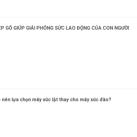
ẸP GỖ GIÚP GIẢI PHÓNG SỨC LAO ĐỘNG CỦA CON NGƯỜI
m
o nên lựa chọn máy xúc lật thay cho máy xúc đào?
m