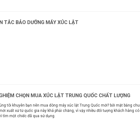
N TẮC BẢO DƯỠNG MÁY XÚC LẬT
m
NGHIỆM CHỌN MUA XÚC LẬT TRUNG QUỐC CHẤT LƯỢNG
úng tôi khuyên bạn nên mua dòng máy xúc lật Trung Quốc mới? bởi mặt bằng chu
ới xuất xứ từ quốc gia này khá phải chăng, vì vậy nhiều đối tượng khách hàng c
vì tìm một chiếc đã qua sử dụng.
m