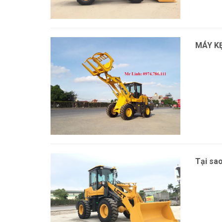
MÁY K
Xem thê
Tại sa
Xem thê