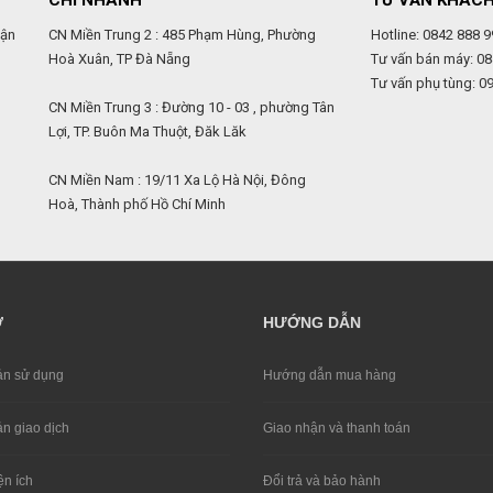
CHI NHÁNH
TƯ VẤN KHÁC
uận
CN Miền Trung 2 : 485 Phạm Hùng, Phường
Hotline: 0842 888 9
Hoà Xuân, TP Đà Nẵng
Tư vấn bán máy: 08
Tư vấn phụ tùng: 0
,
CN Miền Trung 3 : Đường 10 - 03 , phường Tân
Lợi, TP. Buôn Ma Thuột, Đăk Lăk
CN Miền Nam : 19/11 Xa Lộ Hà Nội, Đông
Hoà, Thành phố Hồ Chí Minh
Ợ
HƯỚNG DẪN
̉n sử dụng
Hướng dẫn mua hàng
̉n giao dịch
Giao nhận và thanh toán
ện ích
Đổi trả và bảo hành