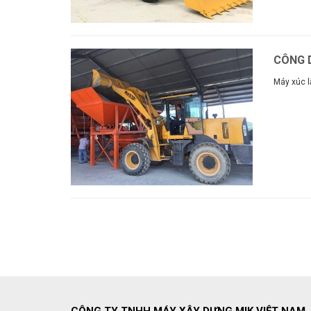
CÔNG D
Máy xúc l
Xem thê