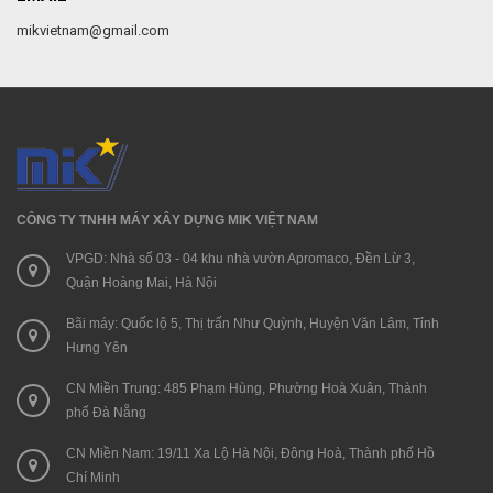
mikvietnam@gmail.com
CÔNG TY TNHH MÁY XÂY DỰNG MIK VIỆT NAM
VPGD: Nhà số 03 - 04 khu nhà vườn Apromaco, Đền Lừ 3,
Quận Hoàng Mai, Hà Nội
Bãi máy: Quốc lộ 5, Thị trấn Như Quỳnh, Huyện Văn Lâm, Tỉnh
Hưng Yên
CN Miền Trung: 485 Phạm Hùng, Phường Hoà Xuân, Thành
phố Đà Nẵng
CN Miền Nam: 19/11 Xa Lộ Hà Nội, Đông Hoà, Thành phố Hồ
Chí Minh