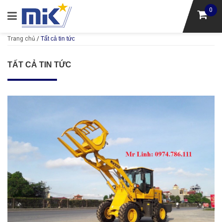
0
Trang chủ
/
Tất cả tin tức
TẤT CẢ TIN TỨC