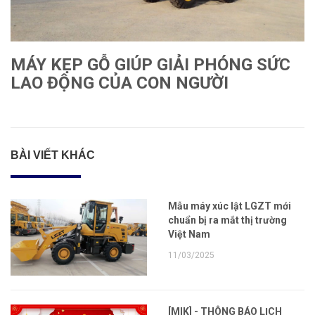
MÁY KẸP GỖ GIÚP GIẢI PHÓNG SỨC
LAO ĐỘNG CỦA CON NGƯỜI
Xem thêm
BÀI VIẾT KHÁC
Mẫu máy xúc lật LGZT mới
chuẩn bị ra mắt thị trường
Việt Nam
11/03/2025
[MIK] - THÔNG BÁO LỊCH