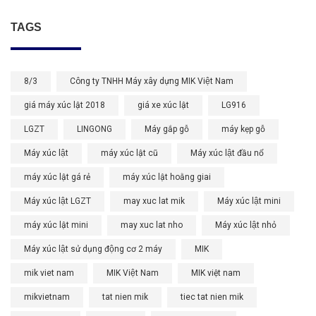
TAGS
8/3
Công ty TNHH Máy xây dựng MIK Việt Nam
giá máy xúc lật 2018
giá xe xúc lật
LG916
LGZT
LINGONG
Máy gắp gỗ
máy kẹp gỗ
Máy xúc lật
máy xúc lật cũ
Máy xúc lật đầu nổ
máy xúc lật gá rẻ
máy xúc lật hoằng giai
Máy xúc lật LGZT
may xuc lat mik
Máy xúc lật mini
máy xúc lật mini
may xuc lat nho
Máy xúc lật nhỏ
Máy xúc lật sử dụng động cơ 2 máy
MIK
mik viet nam
MIK Việt Nam
MIK việt nam
mikvietnam
tat nien mik
tiec tat nien mik