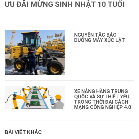
ƯU ĐÃI MỪNG SINH NHẬT 10 TUỔI
Xem thêm
NGUYÊN TẮC BẢO
DƯỠNG MÁY XÚC LẬT
XE NÂNG HÀNG TRUNG
QUỐC VÀ SỰ THIẾT YẾU
TRONG THỜI ĐẠI CÁCH
MẠNG CÔNG NGHIỆP 4.0
BÀI VIẾT KHÁC