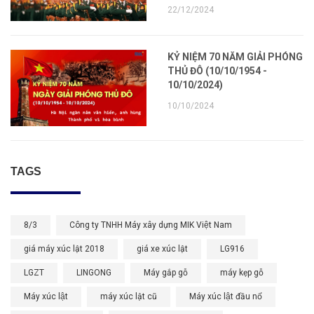
22/12/2024
KỶ NIỆM 70 NĂM GIẢI PHÓNG
THỦ ĐÔ (10/10/1954 -
10/10/2024)
10/10/2024
TAGS
8/3
Công ty TNHH Máy xây dựng MIK Việt Nam
giá máy xúc lật 2018
giá xe xúc lật
LG916
LGZT
LINGONG
Máy gắp gỗ
máy kẹp gỗ
Máy xúc lật
máy xúc lật cũ
Máy xúc lật đầu nổ