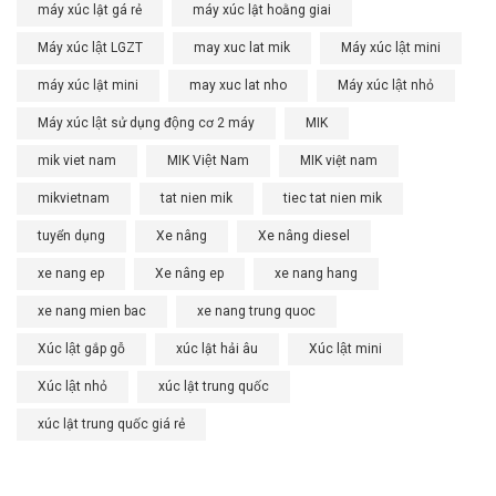
máy xúc lật gá rẻ
máy xúc lật hoằng giai
Máy xúc lật LGZT
may xuc lat mik
Máy xúc lật mini
máy xúc lật mini
may xuc lat nho
Máy xúc lật nhỏ
Máy xúc lật sử dụng động cơ 2 máy
MIK
mik viet nam
MIK Việt Nam
MIK việt nam
mikvietnam
tat nien mik
tiec tat nien mik
tuyển dụng
Xe nâng
Xe nâng diesel
xe nang ep
Xe nâng ep
xe nang hang
xe nang mien bac
xe nang trung quoc
Xúc lật gắp gỗ
xúc lật hải âu
Xúc lật mini
Xúc lật nhỏ
xúc lật trung quốc
xúc lật trung quốc giá rẻ