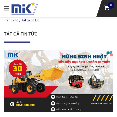
0
Trang chủ
/
Tất cả tin tức
TẤT CẢ TIN TỨC