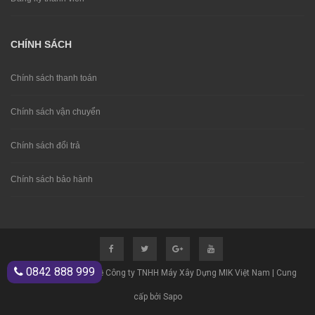
CHÍNH SÁCH
Chính sách thanh toán
Chính sách vận chuyển
Chính sách đổi trả
Chính sách bảo hành
0842 888 999
© Bản quyền thuộc về Công ty TNHH Máy Xây Dựng MIK Việt Nam | Cung
cấp bởi Sapo