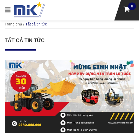
0
Trang chủ
/
Tất cả tin tức
TẤT CẢ TIN TỨC