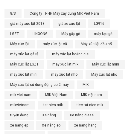
8/3
Công ty TNHH Máy xây dựng MIK Việt Nam
giá máy xúc lật 2018
giá xe xúc lật
LG916
LGZT
LINGONG
Máy gắp gỗ
máy kẹp gỗ
Máy xúc lật
máy xúc lật cũ
Máy xúc lật đầu nổ
máy xúc lật gá rẻ
máy xúc lật hoằng giai
Máy xúc lật LGZT
may xuc lat mik
Máy xúc lật mini
máy xúc lật mini
may xuc lat nho
Máy xúc lật nhỏ
Máy xúc lật sử dụng động cơ 2 máy
MIK
mik viet nam
MIK Việt Nam
MIK việt nam
mikvietnam
tat nien mik
tiec tat nien mik
tuyển dụng
Xe nâng
Xe nâng diesel
xe nang ep
Xe nâng ep
xe nang hang