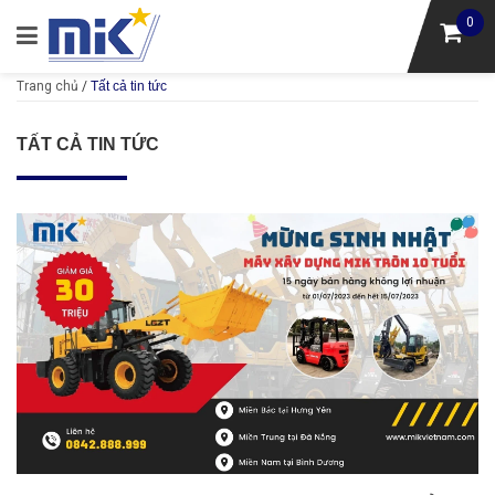
0
Trang chủ
/
Tất cả tin tức
TẤT CẢ TIN TỨC