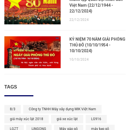
Việt Nam (22/12/1944 -
22/12/2024)
22/12/2024
KỶ NIỆM 70 NĂM GIẢI PHÓNG
THỦ ĐÔ (10/10/1954 -
10/10/2024)
10/10/2024
TAGS
8/3
Công ty TNHH Máy xây dựng MIK Việt Nam
giá máy xúc lật 2018
giá xe xúc lật
LG916
LGZT
LINGONG
Máy gắp gỗ
máy kẹp gỗ