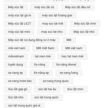
Máy xúc lật
máy xúc lật cũ
Máy xúc lật đầu nổ
máy xúc lật gá rẻ
máy xúc lật hoằng giai
Máy xúc lật LGZT
may xuc lat mik
Máy xúc lật mini
máy xúc lật mini
may xuc lat nho
Máy xúc lật nhỏ
Máy xúc lật sử dụng động cơ 2 máy
MIK
mik viet nam
MIK Việt Nam
MIK việt nam
mikvietnam
tat nien mik
tiec tat nien mik
tuyển dụng
Xe nâng
Xe nâng diesel
xe nang ep
Xe nâng ep
xe nang hang
xe nang mien bac
xe nang trung quoc
Xúc lật gắp gỗ
xúc lật hải âu
Xúc lật mini
Xúc lật nhỏ
xúc lật trung quốc
xúc lật trung quốc giá rẻ