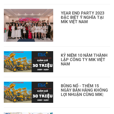
YEAR END PARTY 2023
ĐẶC BIỆT Ý NGHĨA TẠI
MIK VIỆT NAM
KỶ NIỆM 10 NĂM THÀNH
LẬP CÔNG TY MIK VIỆT
NAM
BÙNG NỔ - THÊM 15
NGÀY BÁN HÀNG KHÔNG
LỢI NHUẬN CÙNG MIK|