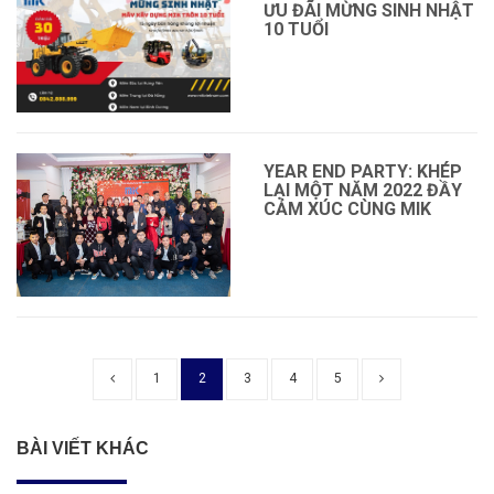
ƯU ĐÃI MỪNG SINH NHẬT
10 TUỔI
YEAR END PARTY: KHÉP
LẠI MỘT NĂM 2022 ĐẦY
CẢM XÚC CÙNG MIK
1
2
3
4
5
BÀI VIẾT KHÁC