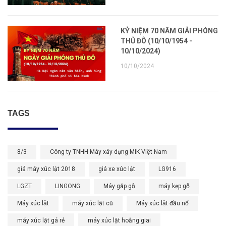
KỶ NIỆM 70 NĂM GIẢI PHÓNG
THỦ ĐÔ (10/10/1954 -
10/10/2024)
10/10/2024
TAGS
8/3
Công ty TNHH Máy xây dựng MIK Việt Nam
giá máy xúc lật 2018
giá xe xúc lật
LG916
LGZT
LINGONG
Máy gắp gỗ
máy kẹp gỗ
Máy xúc lật
máy xúc lật cũ
Máy xúc lật đầu nổ
máy xúc lật gá rẻ
máy xúc lật hoằng giai