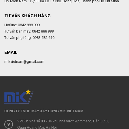
CN Miền Nam : 19/11 Xa Lộ Hà Nội, Đông Hoà, Thành phố Hồ Chí Minh
TƯ VẤN KHÁCH HÀNG
Hotline: 0842 888 999
Tư vấn bán máy: 0842 888 999
Tư vấn phụ tùng: 0983 582 610
EMAIL
mikvietnam@gmail.com
CÔNG TY TNHH MÁY XÂY DỰNG MIK VIỆT NAM
VPGD: Nhà số 03 - 04 khu nhà vườn Apromaco, Đền Lừ 3,
Quận Hoàng Mai, Hà Nội