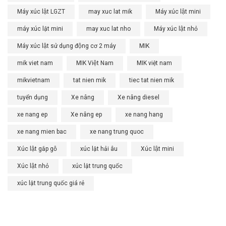
Máy xúc lật LGZT
may xuc lat mik
Máy xúc lật mini
máy xúc lật mini
may xuc lat nho
Máy xúc lật nhỏ
Máy xúc lật sử dụng động cơ 2 máy
MIK
mik viet nam
MIK Việt Nam
MIK việt nam
mikvietnam
tat nien mik
tiec tat nien mik
tuyển dụng
Xe nâng
Xe nâng diesel
xe nang ep
Xe nâng ep
xe nang hang
xe nang mien bac
xe nang trung quoc
Xúc lật gắp gỗ
xúc lật hải âu
Xúc lật mini
Xúc lật nhỏ
xúc lật trung quốc
xúc lật trung quốc giá rẻ