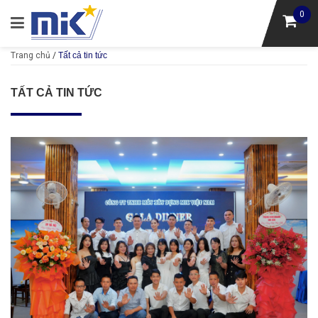
0
Trang chủ
/
Tất cả tin tức
TẤT CẢ TIN TỨC